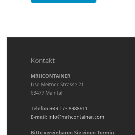
weist
mehrere
Varianten
auf.
Die
Optionen
können
Kontakt
auf
der
MRHCONTAINER
Produktseite
Lise-Meitner-Strasse 21
gewählt
63477 Maintal
werden
Telefon:
+49 173 8988611
E-mail:
info@mrhcontainer.com
Bitte vereinbaren Sie einen Termin.